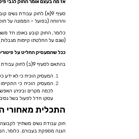
אז מה בעצם אומר החוק לגבי פיטו
סעיף 9(א) לחוק עבודת נשי
והרווחה (בפועל – הממונה על חוק 
כלומר, החוק קובע באופן חד משמ
(שגם על החלטתו קיימות מגבלות)
ככל שהמעסיק החליט על פיטוריה ש
בהתאם לסעיף 9(ב) לחוק עבודת נשים ישנם כמה קריטריונים שלפיהם קיימת אפשרות למעסיק לקבל היתר על פיטורי עובדת בהריון.
המעסיק הוכיח כי לא ידע כל
המעסיק הוכיח כי התקיימו
לכמה מקרים וביניהן האפשר
עסקו חדל לפעול בשל נסיבות
התכלית מאחורי הה
חוק עבודת נשים משתייך לקבוצה ש
הגנה מספקת בעבורם. כלומר, המחו