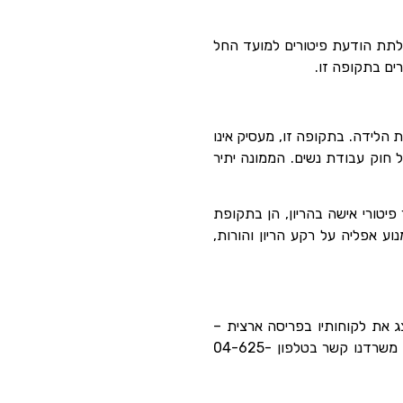
 לתת הודעת פיטורים למועד החל
ים בתקופה זו.
 תקף ויחול גם במשך 60 ימים לאחר תום חופשת הלידה. בתקופה זו, מעסיק אינו
חוק עבודת נשים. הממונה יתיר
פיטורי אישה בהריון, הן בתקופת
ע אפליה על רקע הריון והורות,
צג את לקוחותיו בפריסה ארצית –
במסירות רבה ודואג להם במקצועיות ויעילות. זקוקים לייעוץ משפטי ולעורך דין דיני עבודה? אנא צרו עם משרדנו קשר בטלפון 04-625-