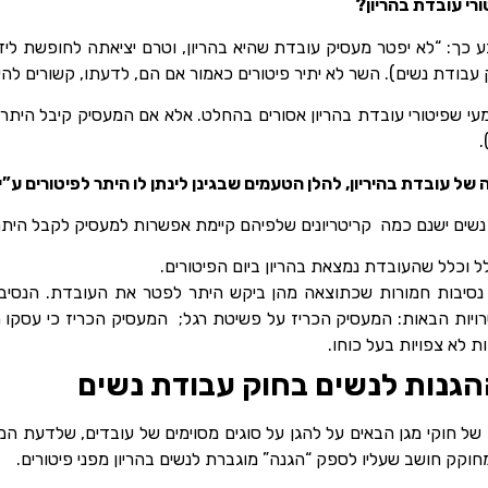
רי עובדת בהריון?
ם קובע כך: “לא יפטר מעסיק עובדת שהיא בהריון, וטרם יציאתה לחופשת 
עבודת נשים). השר לא יתיר פיטורים כאמור אם הם, לדעתו, קשורים להירי
עי שפיטורי עובדת בהריון אסורים בהחלט. אלא אם המעסיק קיבל היתר
.
ל עובדת בהיריון, להלן הטעמים שבגינן לינתן לו היתר לפיטורים ע”
ל וכלל שהעובדת נמצאת בהריון ביום הפיטורים.
 נסיבות חמורות שכתוצאה מהן ביקש היתר לפטר את העובדת. הנסי
ויות הבאות: המעסיק הכריז על פשיטת רגל; המעסיק הכריז כי עסקו 
 לא צפויות בעל כוחו.
גנות לנשים בחוק עבודת נשים
ל חוקי מגן הבאים על להגן על סוגים מסוימים של עובדים, שלדעת המ
קק חושב שעליו לספק “הגנה” מוגברת לנשים בהריון מפני פיטורים.