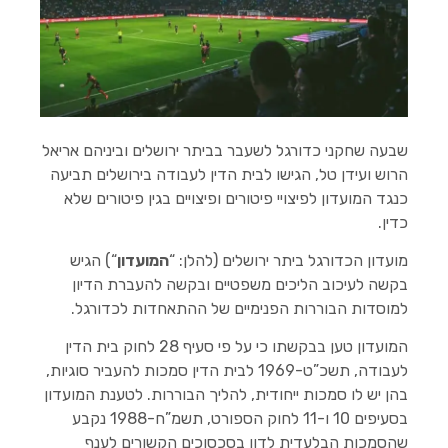
הוסף קו תחתון לקישורים
format_underlined
סמן קישורים
font_download
לאפס
cached
את
השארת משוב
כל
האפשרויות
הצהרת נגישות
שבעה שחקני כדורגל לשעבר בביתר ירושלים וביניהם אריאל
הרוש ועידן טל, הגישו לבית הדין לעבודה בירושלים תביעה
כנגד המועדון לפיצויי פיטורים ופיצויים בגין פיטורים שלא
כדין.
מועדון הכדורגל ביתר ירושלים (להלן: “
המועדון
“) הגיש
בקשה לעיכוב הליכים משפטיים ובקשה להעברת הדיון
למוסדות הבוררות הפנימיים של ההתאחדות לכדורגל.
המועדון טען בבקשתו כי על פי סעיף 28 לחוק בית הדין
לעבודה, תשכ”ט-1969 לבית הדין סמכות להעביר סוגיות,
בהן יש לו סמכות ייחודית, להליך הבוררות. לטענת המועדון
בסעיפים 10 ו-11 לחוק הספורט, תשמ”ח-1988 נקבע
שהסמכות הבלעדית לדון בסכסוכים הקשורים לענף