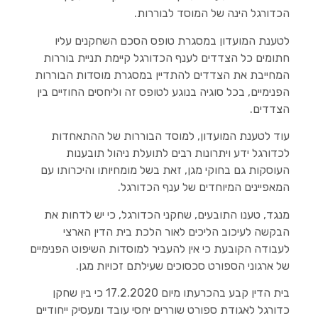
הכדורגל הינה של המוסד לבוררות.
לטענת המועדון במסגרת טופס הסכם השחקנים עליו
חתומים כל הצדדים לענף הכדורגל קיימת תניית בוררות
המחייבת את הצדדים להתדיין במסגרת מוסדות הבוררות
הפנימיים, בכל סוגיה בנוגע לטופס זה וליחסים החוזיים בין
הצדדים.
עוד לטענת המועדון, למוסד הבוררות של ההתאחדות
לכדורגל ידע ויתרונות רבים לתועלת ניהול תובענות
העוסקות גם בחוקי מגן, זאת בשל מומחיותו והיכרותו עם
המאפיינים המיוחדים של ענף הכדורגל.
מנגד, טענו התובעים, שחקני הכדורגל, כי יש לדחות את
הבקשה לעיכוב הליכים לאור הלכת בית הדין הארצי
לעבודה הקובעת כי אין להעביר למוסדות השיפוט הפנימיים
של ארגוני הספורט סכסוכים שעילתם זכויות מגן.
בית הדין קבע בהכרעתו מיום 17.2.2020 כי בין שחקן
כדורגל לאגודת ספורט שוררים יחסי עובד ומעסיק ייחודיים