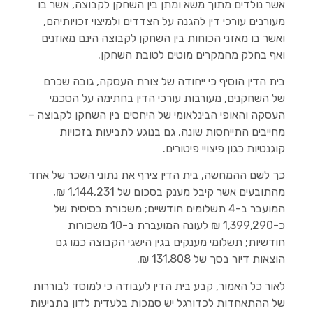
אשר נולדים מתוך משא ומתן בין השחקן לקבוצה, אשר בו
מעורבים עורכי דין להגנה על הצדדים ולמיצוי זכויותיהם,
ואשר בו מאזני הכוחות בין השחקן לקבוצה הינם מאוזנים
ואף בחלק מהמקרים מוטים לטובת השחקן.
בית הדין הוסיף כי ייחודה של צורת העסקה, גובה שכרם
של השחקנים, מעורבות עורכי הדין בחתימה על הסכמי
העסקה והאופי הבינלאומי של היחסים בין השחקן לקבוצה –
מחייבים התייחסות שונה, גם בנוגע לתביעות בזכויות
קוגנטיות כגון פיצויי פיטורים.
כך לשם ההמחשה, בית הדין צירף את נתוני השכר של אחד
מהתובעים אשר קיבל מענק בסכום של 1,144,231 ₪,
המועבר ב-4 תשלומים חודשיים; משכורת בסיסית של
כ-1,399,290 ₪ לעונה המועברת ב-10 משכורות
חודשיות; תשלומי מענקים בגין הישגי הקבוצה כמו גם
הוצאות דיור בסך של 131,808 ₪.
לאור כל האמור, קבע בית הדין לעבודה כי למוסד לבוררות
של ההתאחדות לכדורגל יש סמכות בלעדית לדון בתביעות