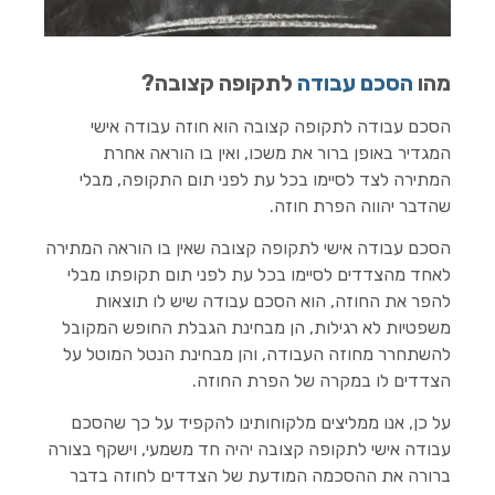
הוסף קו תחתון לקישורים
format_underlined
סמן קישורים
font_download
מהו
הסכם עבודה
לתקופה קצובה?
לאפס
cached
את
הסכם עבודה לתקופה קצובה
הוא חוזה עבודה אישי
השארת משוב
כל
המגדיר באופן ברור את משכו, ואין בו הוראה אחרת
האפשרויות
הצהרת נגישות
המתירה לצד לסיימו בכל עת לפני תום התקופה, מבלי
שהדבר יהווה הפרת חוזה.
הסכם עבודה אישי לתקופה קצובה
שאין בו הוראה המתירה
לאחד מהצדדים לסיימו בכל עת לפני תום תקופתו מבלי
להפר את החוזה, הוא הסכם עבודה שיש לו תוצאות
משפטיות לא רגילות, הן מבחינת הגבלת החופש המקובל
להשתחרר מחוזה העבודה, והן מבחינת הנטל המוטל על
הצדדים לו במקרה של הפרת החוזה.
על כן, אנו ממליצים מלקוחותינו להקפיד על כך שהסכם
עבודה אישי לתקופה קצובה יהיה חד משמעי, וישקף בצורה
ברורה את ההסכמה המודעת של הצדדים לחוזה בדבר