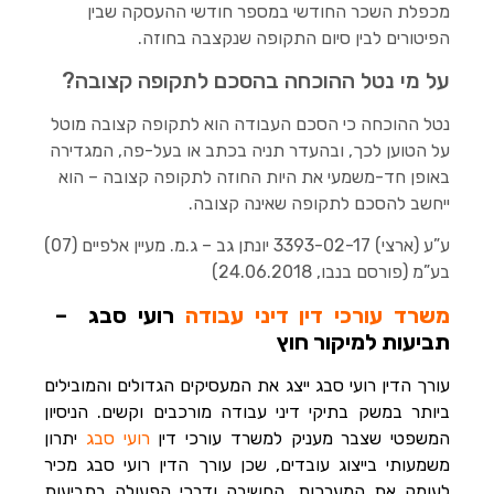
מכפלת השכר החודשי במספר חודשי ההעסקה שבין
הפיטורים לבין סיום התקופה שנקצבה בחוזה.
על מי נטל ההוכחה בהסכם לתקופה קצובה?
נטל ההוכחה כי הסכם העבודה הוא לתקופה קצובה מוטל
על הטוען לכך, ובהעדר תניה בכתב או בעל-פה, המגדירה
באופן חד-משמעי את היות החוזה לתקופה קצובה – הוא
ייחשב להסכם לתקופה שאינה קצובה.
ע”ע (ארצי) 3393-02-17 יונתן גב – ג.מ. מעיין אלפיים (07)
בע”מ (פורסם בנבו, 24.06.2018)
משרד עורכי דין דיני עבודה
רועי סבג –
תביעות למיקור חוץ
עורך הדין רועי סבג ייצג את המעסיקים הגדולים והמובילים
ביותר במשק בתיקי דיני עבודה מורכבים וקשים. הניסיון
המשפטי שצבר מעניק למשרד עורכי דין
רועי סבג
יתרון
משמעותי בייצוג עובדים, שכן עורך הדין רועי סבג מכיר
לעומק את המערכות, החשיבה ודרכי הפעולה בתביעות