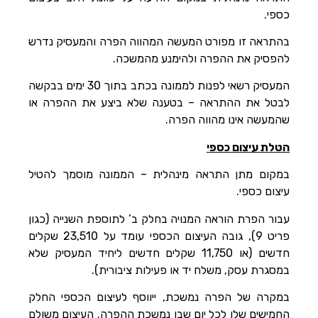
כספי.
בהתראה זו מפורט המעשה המהווה הפרה והמעסיק נדרש
להפסיק את ההפרה ולהימנע מהמשכה.
המעסיק רשאי לפנות לממונה בכתב בתוך 30 ימים בבקשה
לבטל את ההתראה – בטענה שלא ביצע את ההפרה או
שהמעשה אינו מהווה הפרה.
הטלת עיצום כספי
במקום מתן התראה מינהלית – הממונה מוסמך להטיל
עיצום כספי.
עבור הפרת הוראה המנויה בחלק ב’ לתוספת השנייה (כגון
פריט 9), גובה העיצום הכספי עומד על 23,510 שקלים
חדשים (או 11,750 שקלים חדשים ליחיד המעסיק שלא
במסגרת עסק, משלח יד או פעילות ציבורית).
במקרה של הפרה נמשכת, ייווסף לעיצום הכספי החלק
החמישים שלו לכל יום שבו נמשכת ההפרה. העיצום משולם