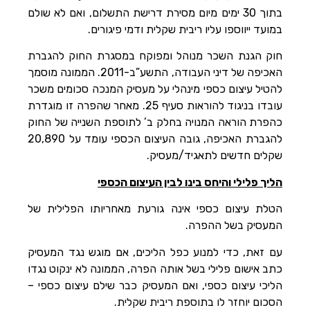
בתוך 30 ימים מיום מסירת דרישת התשלום, ואם לא שולם
במועד ייווספו עליו ריבית שקלית ודמי פיגורים.
חוק הגנת השכר מנוהל ומפוקח במסגרת החוק להגברת
האכיפה של דיני העבודה, התשע”ב-2011. הממונה מוסמך
להטיל עיצום כספי מינהלי על מעסיק המנכה סכומים משכר
עובדו בניגוד להוראות סעיף 25. מאחר שהפרה זו מוגדרת
כהפרת הוראה המנויה בחלק ב’ לתוספת השנייה של החוק
להגברת האכיפה, גובה העיצום הכספי עומד על 20,890
שקלים חדשים לתאגיד/מעסיק.
הליך פלילי והיחס בינו לבין העיצום הכספי
הטלת עיצום כספי אינה גורעת מאחריותו הפלילית של
המעסיק בשל ההפרה.
עם זאת, כדי למנוע כפל הליכים, אם מוגש נגד המעסיק
כתב אישום פלילי בשל אותה הפרה, הממונה לא ינקוט נגדו
הליכי עיצום כספי, ואם המעסיק כבר שילם עיצום כספי –
הסכום יוחזר לו בתוספת ריבית שקלית.