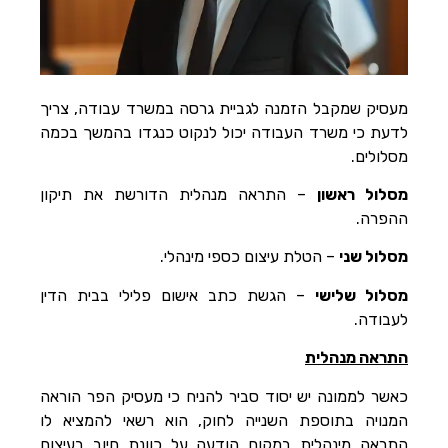
הוסף קו תחתון לקישורים
format_underlined
סמן קישורים
font_download
לאפס
cached
את
מעסיק שמקבל הזמנה לגביית גרסה במשרד עבודה, צריך
השארת משוב
כל
לדעת כי משרד העבודה יכול לנקוט כנגדו בהמשך בכמה
האפשרויות
הצהרת נגישות
מסלולים.
מסלול ראשון
– התראה מנהלית הדורשת את תיקון
ההפרה.
מסלול שני
– הטלת עיצום כספי מינהלי.
מסלול שלישי
– הגשת כתב אישום פלילי בבית הדין
לעבודה.
התראה מנהלית
כאשר לממונה יש יסוד סביר להניח כי מעסיק הפר הוראה
המנויה בתוספת השנייה לחוק, הוא רשאי להמציא לו
התראה מינהלית במקום הודעה על כוונת חיוב בעיצום