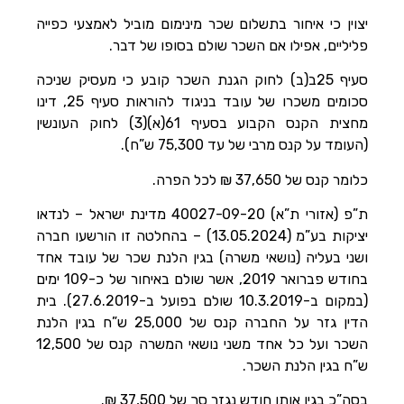
יצוין כי איחור בתשלום שכר מינימום מוביל לאמצעי כפייה
פליליים, אפילו אם השכר שולם בסופו של דבר.
סעיף 25ב(ב) לחוק הגנת השכר קובע כי מעסיק שניכה
סכומים משכרו של עובד בניגוד להוראות סעיף 25, דינו
מחצית הקנס הקבוע בסעיף 61(א)(3) לחוק העונשין
(העומד על קנס מרבי של עד 75,300 ש”ח).
כלומר קנס של 37,650 ₪ לכל הפרה.
ת”פ (אזורי ת”א) 40027-09-20 מדינת ישראל – לנדאו
יציקות בע”מ (13.05.2024) – בהחלטה זו הורשעו חברה
ושני בעליה (נושאי משרה) בגין הלנת שכר של עובד אחד
בחודש פברואר 2019, אשר שולם באיחור של כ-109 ימים
(במקום ב-10.3.2019 שולם בפועל ב-27.6.2019). בית
הדין גזר על החברה קנס של 25,000 ש”ח בגין הלנת
השכר ועל כל אחד משני נושאי המשרה קנס של 12,500
ש”ח בגין הלנת השכר.
בסה”כ בגין אותו חודש נגזר סך של 37,500 ₪.