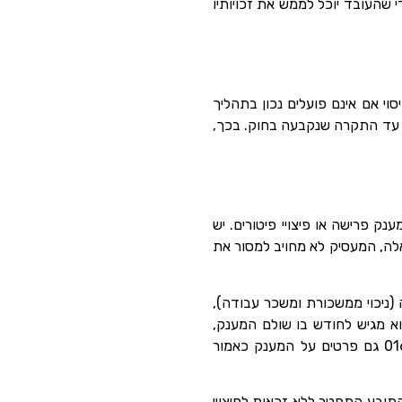
 חייב להצהיר על סכומים שהופקדו לקופת הפיצויים בטופס 161, וזאת כדי שהעובד יוכל לממש את זכויותיו
י אם אינם פועלים נכון בתהליך
צויים עד התקרה שנקבעה בחוק. בכך,
ר לזכאותו של העובד למענק פרישה או פיצויי פיטורים. יש
אלה, המעסיק לא מחויב למסור את
נסה (ניכוי ממשכורת ומשכר עבודה),
קובעות כי “מעביד ששילם מענק פרישה, יגיש לפקיד השומה, בצירוף לטופס 0102 שהוא מגיש לחודש בו שולם המענק,
פרטים בטופס 0161 על המענק ששילם, ואם מענק הפרישה שולם כאמור בתקנה 7(ב) יכלול טופס 0161 גם פרטים על המענק כאמור
נק פרישה. במקרה שבו התובע התפטר ללא זכאות לפיצויי