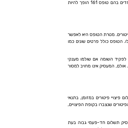
השלכות המיסוי הקשורות לפרישת העובד. בנוסף, נעמוד על הוראות החוק והפסיקה בנוגע למקרים מיוחדים בהם טופס 161 הופך להיות
יצויי פיטורים. מטרת הטופס היא לאפשר
. הטופס כולל פרטים שונים כמו
פי תקנות מס הכנסה (ניכוי ממשכורת ומשכר עבודה), תשנ”ג-1993, מעביד מחויב להגיש טופס 161 לפקיד השומה אם שולמו מענקי
אולם, המעסיק אינו מחויב למסור
ום פיצויי פיטורים במזומן, בתנאי
יטורים שנצברו בקופת הפיצויים,
עסיק תשלום חד-פעמי גבוה בעת