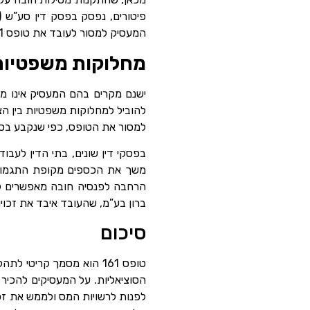
פיטורים, נפסק בפסק דין סע”ש (אזורי חי’)
המעסיק למסור לעובד את טופס 161.
מחלוקות משפטיות ב
להוביל למחלוקות משפטיות בין הצד
למסור את הטופס, כפי שנקבע בסע”ש (חי’) 40372-11-14, שם נדחתה תביעת העו
בפסקי דין שונים, בתי הדין לעבו
הרחבה לפנסיה חובה מאפשרים למע
ברון בע”מ, שהעובד איבד את זכו
סיכום
טופס 161 הוא מסמך קריטי
הסוציאליות. על המעסיקים להכיר
לפנות לרשויות המס ולממש את זכו