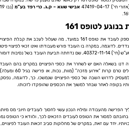
 47419-04-17
אבישי שוגא – ק.ג. כרי רפד בע”מ
נוגע לטופס 161
ישנם מקרים בהם המעסיק אינו מספק לעובד את טופס 161 במועד, מה שעלול 
דים. לדוגמה, במקרה בו העובד פורש מעבודתו ואינו זכאי לפיצויי פיטורי
בד בשל נסיבות דומות.
דה דנו בשאלה האם יש לשחרר את כספי הפיצויים במקרים בהם העובד לא
סיק לדרוש השבה של כספי הפיצויים שנמשכו. כך, לדוגמה, נפסק בס
יותיו בקופה לאחר שבחר למשוך את הכספים שהופקדו לזכותו.
 לתהליך הפרישה מהעבודה ומילויו הנכון עשוי לחסוך לעובדים חיובי מס מי
 בחובתם למסור את הטופס לעובדים הזכאים לכך, ולוודא כי הטופס נ
יותיו. יחד עם זאת, במקרים של מחלוקות סביב זכאות העובד לפיצויים, 