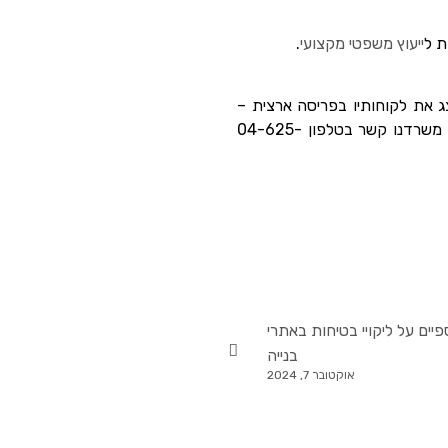
ייעוץ משפטי מקצועי
.
צג את לקוחותיו בפריסה ארצית –
במסירות רבה ודואג להם במקצועיות ויעילות. זקוקים לייעוץ משפטי ולעורך דין דיני עבודה? אנא צרו עם משרדנו קשר בטלפון 04-625-
פיים על ליקויי בטיחות באתרי
בנייה
אוקטובר 7, 2024