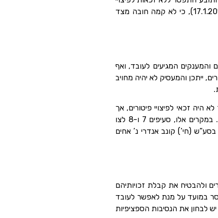
(נבו 17.1.2019), כי לא קמה חובה מצד
לעכב את קבלת הפיצויים והמענקים המגיעים לעובד, ואף
ם, ייתכן והמעסיק לא יהיה מחויב
 היה זכאי לפיצויי פיטורים, אך
משך את הכספים מקופת התגמולים טרם קרות “אירוע מזכה” (מוות, נכות, או פרישה בגיל 60 ומעלה). במקרים אלו, סעיפים 7 ו-8 לצו
ע”ש (חי’) קונב אנדרי נ’ אחים
ותרים ולהבטיח את קבלת זכויותיהם
מסר במועד על מנת לאפשר לעובד
יש לבחון את הנסיבות הספציפיות