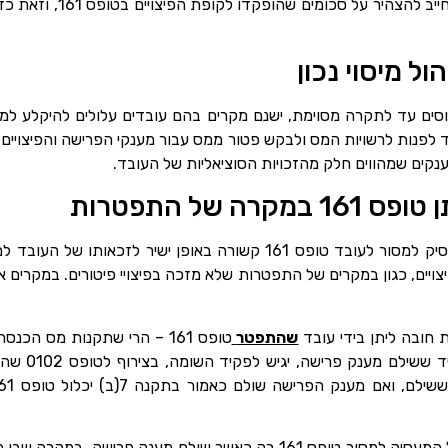
עזיבת העובד. עם זאת, המעסיק
ל מיסוי נכון
סים עד לתקרה מסוימת, ישנם מקרים בהם עובדים עלולים להיקלע למיסו
16 מאפשר לעובד לפנות לרשויות המס ולבקש פטור ממס עבור מענקי הפרישה והפי
מענקים שמהווים חלק מהזכויות הסוציאליות של העובד.
ה של התפטרות
חשוב להבהיר כי החובה של המעסיק למסור לעובד טופס 161 קשורה באופן ישי
צויים, כגון במקרים של התפטרות שלא מזכה בפיצויי פיטורים. במקרים 
חובה ליתן בידי עובד
שהתפטר
טופס 161 – הרי שתקנות מס הכ
התשנ”ג-1993, 
מכאן, שהתקנות מטילות חובה על המעסיק למסור טופס 161 רק כאשר שולם מע