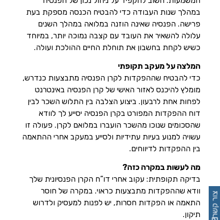
המשמעות: חשוב להקפיד על ניהול נכון של הפנסיה
במהלך שנות העבודה כדי להבטיח הכנסה מספקת בעת
פרישה. הפנסיה שאינה הוזנה במלואה במהלך השנים
עלולה להשאיר את העובד עם קצבה נמוכה יותר, במיוחד
כשיש לקחת בחשבון את תוחלת החיים ההולכת ועולה.
המלצה על מעקב תקופתי
כדי להבטיח שההפקדות לקרן הפנסיה מתבצעות כנדרש,
מומלץ להיכנס לאזור האישי של קרן הפנסיה באינטרנט
לפחות אחת לרבעון. ביצוע הצלבה בין התלוש השכר לבין
דוח ההפקדות המפורט בקרן הפנסיה יסייע לך לוודא
שהסכומים שנוכו מהשכר הועברו במלואם לקרן. פעולה זו
עשויה למנוע בעיות עתידיות ולסייע במעקב אחרי ההתאמה
בין ההפקדות לדיווחים.
מה לעשות במקרה כזה?
בדיקה תקופתית: עקוב אחרי דו”ח הקרן הפנסיונית שלך
וודא שההפקדות מתבצעות כראוי. במקרה של חוסר
צור קשר
התאמה או הפקדות חסרות, יש לפנות למעסיק ולדרוש
תיקון.