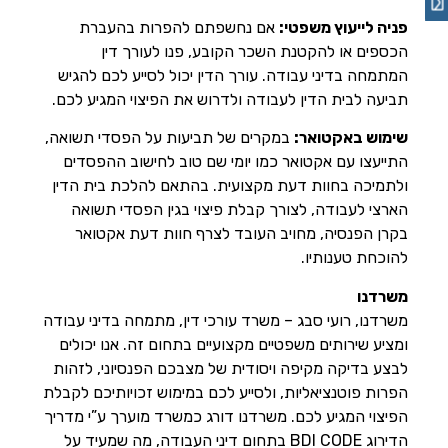
פניה לייעוץ משפטי:
אם נחשפתם להפרות בהעברת
הכספים או להקטנת השכר הקובע, פנו לעורך דין
המתמחה בדיני עבודה. עורך הדין יכול לסייע לכם להגיש
תביעה לבית הדין לעבודה ולדרוש את הפיצוי המגיע לכם.
שימוש באקטואר:
במקרים של תביעות על הפסדי תשואה,
התייעצו עם אקטואר כמו יומי שם טוב לחישוב ההפסדים
ולתמיכה בחוות דעת מקצועית. בהתאם להלכת בית הדין
הארצי לעבודה, לצורך קבלת פיצוי בגין הפסדי תשואה
בקרן הפנסיה, מחויב העובד לצרף חוות דעת אקטואר
להוכחת טענותיו.
משרדנו
משרדנו, רועי סבג – משרד עורכי דין, מתמחה בדיני עבודה
ומציע שירותים משפטיים מקצועיים בתחום זה. אנו יכולים
לבצע בדיקה מקיפה ויסודית של מצבכם הפנסיוני, לזהות
הפרות פוטנציאליות, ולסייע לכם במימוש זכויותיכם לקבלת
הפיצוי המגיע לכם. משרדנו דורג כמשרד מוערך ע”י מדריך
הדירוג BDI CODE בתחום דיני העבודה, מה שמעיד על