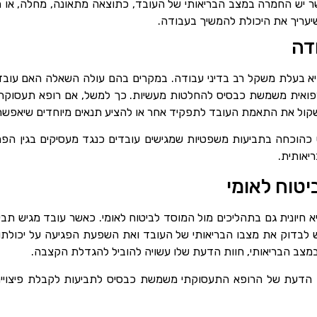
ר יש החמרה במצב הבריאותי של העובד, כתוצאה מתאונה, מחלה, או 
יעריך את היכולת להמשיך בעבודה.
ודה
א בעלת משקל רב בדיני עבודה. במקרים בהם עולה השאלה האם עובד 
ואית משמשת כבסיס להחלטות מעשיות. כך למשל, אם רופא תעסוקתי 
קול את התאמת העובד לתפקיד אחר או להציע תנאים מיוחדים שיאפשרו
 כהוכחה בתביעות משפטיות שמגישים עובדים כנגד מעסיקים בגין הפ
יאותית.
יטוח לאומי
 חיונית גם בתהליכים מול המוסד לביטוח לאומי. כאשר עובד מגיש ת
רש לבדוק את מצבו הבריאותי של העובד ואת השפעת הפגיעה על יכולת
מצב הבריאותי, חוות הדעת שלו עשויה להוביל להגדלת הקצבה.
ת הדעת של הרופא התעסוקתי משמשת כבסיס לתביעות לקבלת פיצויים