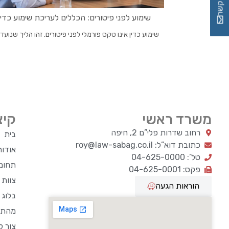
צור קשר
שימוע לפני פיטורים: הכללים לעריכת שימוע כדין
שימוע כדין אינו טקס פורמלי לפני פיטורים. זהו הליך שנועד .
משרד ראשי
קיצ
רחוב שדרות פלי”ם 2, חיפה
בית
כתובת דוא”ל: roy@law-sabag.co.il
אודו
טל’: 04-625-0000
תחומי
פקס: 04-625-0001
צוות
הוראות הגעה
בלוג 
מהתק
צור ק