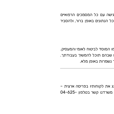
ישה עם כל המסמכים הרפואיים
ל הנתונים באופן ברור, ולהסביר
ו המוסד לביטוח לאומי והמעסיק.
ים שבהם תוכל להמשיך בעבודתך.
 נשמרות באופן מלא.
צג את לקוחותיו בפריסה ארצית –
במסירות רבה ודואג להם במקצועיות ויעילות. זקוקים לייעוץ משפטי ולעורך דין דיני עבודה? אנא צרו עם משרדנו קשר בטלפון 04-625-