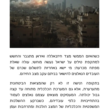
הוסף קו תחתון לקישורים
format_underlined
סמן קישורים
font_download
לאפס
cached
את
השארת משוב
כל
האפשרויות
הצהרת נגישות
כשהאיום הממשי מצד חיזבאללה ואיראן מתגבר והחשש
למתקפת טילים על ישראל נעשה מוחשי, עולה שאלת
מפתח מכרעת: מי יישא באחריות לתשלום שכרם של
העובדים הנאלצים להישאר בביתם עקב מצב החירום.
בתקופה רגישה זו לא רק שהמציאות הביטחונית
מתערערת, אלא גם המערכת הכלכלית מתוחה עד קצה
גבול יכולתה. המעסיקים מוצאים עצמם נאלצים לעמוד
בהתחייבויות כלפי עובדיהם, כשברקע ההשלכות
המשפטיות והכלכליות של המצב הולכות ומתרחבות ועמן