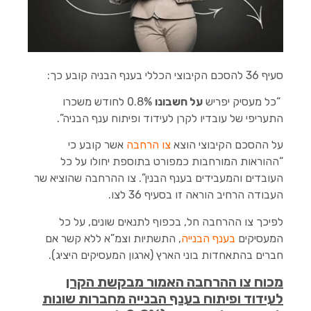
הוסף קו תחתון לקישורים
format_underlined
סמן קישורים
font_download
לאפס
cached
את
סעיף 36 להסכם הקיבוצי הכללי בענף הבניה קובע כך:
השארת משוב
כל
האפשרויות
“כל מעסיק יפריש
על חשבונו
0.8% לחודש משכרו
הצהרת נגישות
התעריפי של עובדיו לקרן לעידוד ופיתוח ענף הבניה”.
על ההסכם הקיבוצי הוצא
צו הרחבה
אשר קובע כי
“ההוראות המורחבות כמפורט בתוספת יחולו על כל
העובדים והמעבידים בענף הבנין”. צו ההרחבה שהוציא שר
העבודה הרחיב הוראה זו בסעיף 36 לצו.
לפיכך צו ההרחבה חל, בכפוף לתנאים שונים, על כל
המעסיקים
בענף הבנייה
, התשתיות וצמ”א ללא קשר אם
חברים בהתאחדות בוני הארץ (ארגון המעסיקים היציג).
מכוח צו ההרחבה האמור מבקשת הקרן
לעידוד ופיתוח בענף הבנייה מחברות שונות