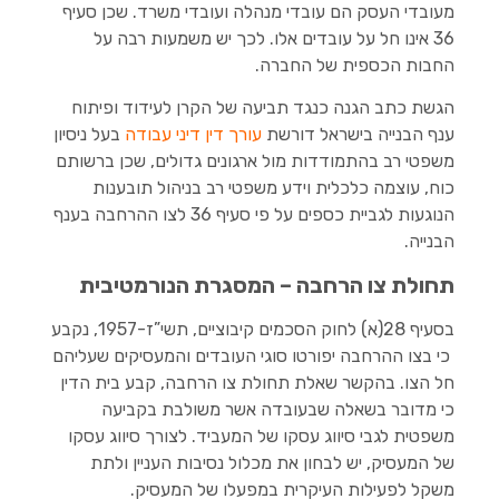
מעובדי העסק הם עובדי מנהלה ועובדי משרד. שכן סעיף
36 אינו חל על עובדים אלו. לכך יש משמעות רבה על
החבות הכספית של החברה.
הגשת כתב הגנה כנגד תביעה של הקרן לעידוד ופיתוח
ענף הבנייה בישראל דורשת
עורך דין דיני עבודה
בעל ניסיון
משפטי רב בהתמודדות מול ארגונים גדולים, שכן ברשותם
כוח, עוצמה כלכלית וידע משפטי רב בניהול תובענות
הנוגעות לגביית כספים על פי סעיף 36 לצו ההרחבה בענף
הבנייה.
תחולת צו הרחבה – המסגרת הנורמטיבית
בסעיף 28(א) לחוק הסכמים קיבוציים, תשי”ז-1957, נקבע
כי בצו ההרחבה יפורטו סוגי העובדים והמעסיקים שעליהם
חל הצו. בהקשר שאלת תחולת צו הרחבה, קבע בית הדין
כי מדובר בשאלה שבעובדה אשר משולבת בקביעה
משפטית לגבי סיווג עסקו של המעביד. לצורך סיווג עסקו
של המעסיק, יש לבחון את מכלול נסיבות העניין ולתת
משקל לפעילות העיקרית במפעלו של המעסיק.