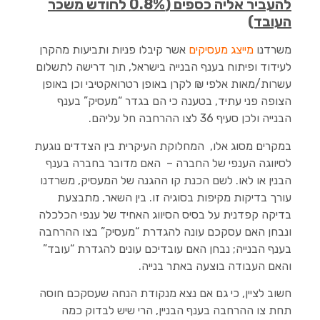
להעביר אליה כספים (0.8% לחודש משכר
העובד)
משרדנו
מייצג מעסיקים
אשר קיבלו פניות ותביעות מהקרן
לעידוד ופיתוח בענף הבנייה בישראל, תוך דרישה לתשלום
עשרות/מאות אלפי ₪ לקרן באופן רטרואקטיבי וכן באופן
הצופה פני עתיד, בטענה כי הם בגדר “מעסיק” בענף
הבנייה ולכן סעיף 36 לצו ההרחבה חל עליהם.
במקרים מסוג אלו, המחלוקת העיקרית בין הצדדים נוגעת
לסיווגה הענפי של החברה – האם מדובר בחברה בענף
הבנין או לאו. לשם הכנת קו ההגנה של המעסיק, משרדנו
עורך בדיקות מקיפות בסוגיה זו. בין השאר, מתבצעת
בדיקה קפדנית על בסיס הסיווג האחיד של ענפי הכלכלה
ונבחן האם עסקכם עונה להגדרת “מעסיק” בצו ההרחבה
בענף הבנייה; נבחן האם עובדיכם עונים להגדרת “עובד”
והאם העבודה בוצעה באתר בנייה.
חשוב לציין, כי גם אם נצא מנקודת הנחה שעסקכם חוסה
תחת צו ההרחבה בענף הבניין, הרי שיש לבדוק כמה