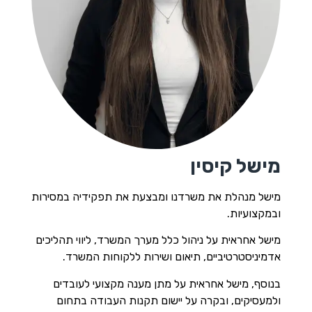
הוסף קו תחתון לקישורים
format_underlined
סמן קישורים
font_download
לאפס
cached
את
השארת משוב
כל
האפשרויות
הצהרת נגישות
מישל קיסין
מישל מנהלת את משרדנו ומבצעת את תפקידיה במסירות
ובמקצועיות.
מישל אחראית על ניהול כלל מערך המשרד, ליווי תהליכים
אדמיניסטרטיביים, תיאום ושירות ללקוחות המשרד.
בנוסף, מישל אחראית על מתן מענה מקצועי לעובדים
ולמעסיקים, ובקרה על יישום תקנות העבודה בתחום