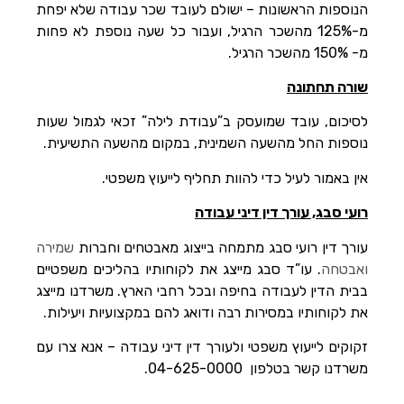
הנוספות הראשונות – ישולם לעובד שכר עבודה שלא יפחת
מ-125% מהשכר הרגיל, ועבור כל שעה נוספת לא פחות
מ- 150% מהשכר הרגיל.
שורה תחתונה
לסיכום, עובד שמועסק ב”עבודת לילה” זכאי לגמול שעות
נוספות החל מהשעה השמינית, במקום מהשעה התשיעית.
אין באמור לעיל כדי להוות תחליף לייעוץ משפטי.
רועי סבג, עורך דין דיני עבודה
עורך דין רועי סבג מתמחה בייצוג מאבטחים וחברות
שמירה
ואבטחה
. עו”ד סבג מייצג את לקוחותיו בהליכים משפטיים
בבית הדין לעבודה בחיפה ובכל רחבי הארץ. משרדנו מייצג
את לקוחותיו במסירות רבה ודואג להם במקצועיות ויעילות.
זקוקים לייעוץ משפטי ולעורך דין דיני עבודה – אנא צרו עם
משרדנו קשר בטלפון 04-625-0000.