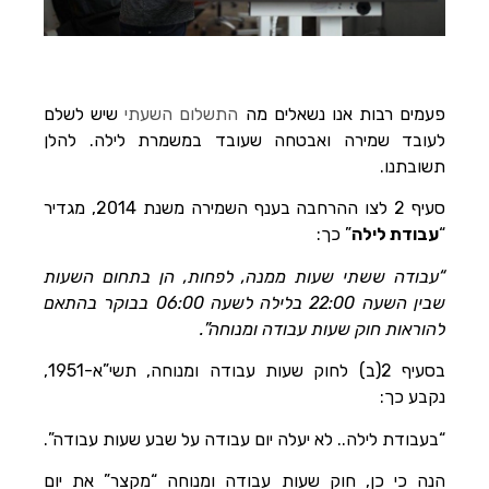
הוסף קו תחתון לקישורים
format_underlined
סמן קישורים
font_download
לאפס
cached
את
פעמים רבות אנו נשאלים מה
התשלום השעתי
שיש לשלם
השארת משוב
כל
לעובד שמירה ואבטחה שעובד במשמרת לילה. להלן
האפשרויות
הצהרת נגישות
תשובתנו.
סעיף 2 לצו ההרחבה בענף השמירה משנת 2014, מגדיר
“
עבודת לילה
” כך:
“עבודה ששתי שעות ממנה, לפחות, הן בתחום השעות
שבין השעה 22:00 בלילה לשעה 06:00 בבוקר בהתאם
להוראות חוק שעות עבודה ומנוחה”.
בסעיף 2(ב) לחוק שעות עבודה ומנוחה, תשי”א-1951,
נקבע כך:
“בעבודת לילה.. לא יעלה יום עבודה על שבע שעות עבודה”.
הנה כי כן, חוק שעות עבודה ומנוחה “מקצר” את יום