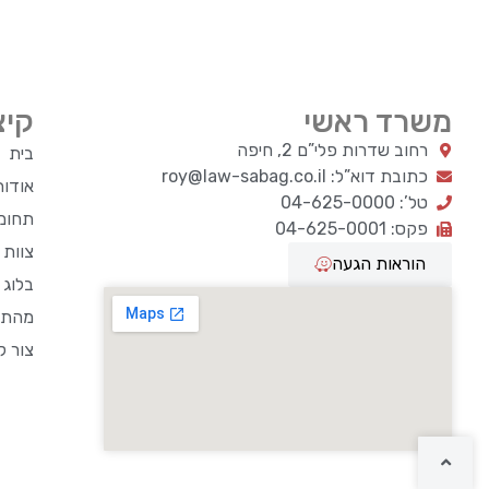
משרד ראשי
קיצ
רחוב שדרות פלי”ם 2, חיפה
בית
כתובת דוא”ל: roy@law-sabag.co.il
אודו
טל’: 04-625-0000
תחומי
פקס: 04-625-0001
צוות
הוראות הגעה
בלוג 
מהתק
צור ק