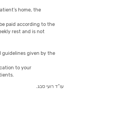
patient’s home, the
 be paid according to the
ekly rest and is not
l guidelines given by the
cation to your
tients.
עו”ד רועי סבג
.