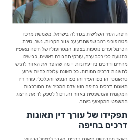
הוסף קו תחתון לקישורים
format_underlined
סמן קישורים
font_download
לאפס
cached
את
חיפה, העיר השלישית בגודלה בישראל, משמשת מרכז
השארת משוב
כל
מטרופוליני רחב שמשתרע על אזור הקריות, נשר, טירת
האפשרויות
הצהרת נגישות
הכרמל וערים נוספות בצפון. המטרופולין של חיפה מאופיין
בתנועת כלי רכב ערה, עורקי תחבורה ראשיים, כבישים
מהירים ודרכים בין-עירוניות – מה שהופך את האזור לרגיש
לתאונות דרכים חמורות. כל תאונה עלולה להיות אירוע
טראומטי, הן בפן הפיזי והן בפן הנפשי והכלכלי. עורך דין
תאונות דרכים בחיפה הוא אדם המכיר את המורכבות
המקומית והמשפטית באזור זה, ויכול לספק לך את הייצוג
המשפטי המקצועי ביותר.
תפקידו של עורך דין תאונות
דרכים בחיפה
כאשר מתרחשת תאונת דרכים, מעבר לטיפול הרפואי