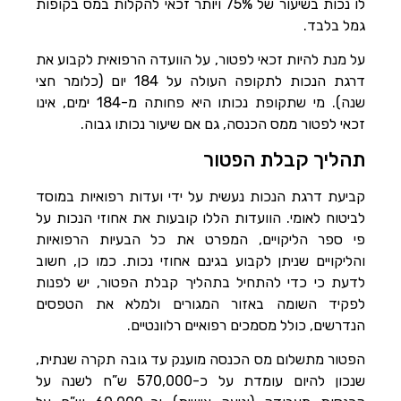
לו נכות בשיעור של 75% ויותר זכאי להקלות במס בקופות
גמל בלבד.
על מנת להיות זכאי לפטור, על הוועדה הרפואית לקבוע את
דרגת הנכות לתקופה העולה על 184 יום (כלומר חצי
שנה). מי שתקופת נכותו היא פחותה מ-184 ימים, אינו
זכאי לפטור ממס הכנסה, גם אם שיעור נכותו גבוה.
תהליך קבלת הפטור
קביעת דרגת הנכות נעשית על ידי ועדות רפואיות במוסד
לביטוח לאומי. הוועדות הללו קובעות את אחוזי הנכות על
פי ספר הליקויים, המפרט את כל הבעיות הרפואיות
והליקויים שניתן לקבוע בגינם אחוזי נכות. כמו כן, חשוב
לדעת כי כדי להתחיל בתהליך קבלת הפטור, יש לפנות
לפקיד השומה באזור המגורים ולמלא את הטפסים
הנדרשים, כולל מסמכים רפואיים רלוונטיים.
הפטור מתשלום מס הכנסה מוענק עד גובה תקרה שנתית,
שנכון להיום עומדת על כ-570,000 ש”ח לשנה על