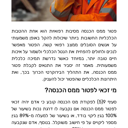
הוסף קו תחתון לקישורים
format_underlined
סמן קישורים
font_download
לאפס
cached
את
פטור ממס הכנסה מסיבות רפואיות הוא אחת ההטבות
השארת משוב
כל
הכלכליות החשובות ביותר שיכולות להקל באופן משמעותי
האפשרויות
הצהרת נגישות
על אנשים הסובלים ממצב רפואי קשה. הפטור מאפשר
לנכים ולחולים להפחית את הנטל הכלכלי ולשמור על איכות
חיים טובה יותר, במיוחד כאשר נדרשת תמיכה כלכלית
משמעותית. מאמר זה יסביר את התנאים לקבלת פטור
ממס הכנסה, את התהליך הבירוקרטי הכרוך בכך, ואת
היתרונות הכלכליים שהפטור יכול להעניק.
מי זכאי לפטור ממס הכנסה?
סעיף 9(5) לפקודת מס הכנסה קובע כי אדם יהיה זכאי
לפטור ממס הכנסה אם נקבעה לו דרגת נכות בשיעור של
100% בגין ליקוי בודד, או בשיעור של למעלה מ-89% בגין
מספר ליקויים על פי חישוב משוקלל. בנוסף, אדם שנקבעה