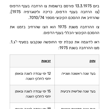
הוסף קו תחתון לקישורים
format_underlined
ביום 13.3.1975 פורסם ברשומות צו הרחבה בענף הדפוס
סמן קישורים
font_download
(צו הרחבה בענף הדפוס, כריכה וליטוגרפיה 1975),
שהרחיב את ההסכם הקיבוצי מספר 7010/74.
לאפס
cached
את
צו ההרחבה משנת 1975 הוא הצו שהרחיב בזמנו את
השארת משוב
כל
ההסכם הקיבוצי הכללי בענף הדפוס.
האפשרויות
הצהרת נגישות
ראו לדוגמה את טבלת ימי החופשה שנקבעו בסעיף י”ג.1.
מצו ההרחבה בשנת 1975:
ותק
זכאות
בעד שנה ראשונה ושנייה
12 ימי עבודה לשנה ובאופן
יחסי לחלקי השנה
בעד שנה שלישית ורביעית
15 ימי עבודה לשנה ובאופן
יחסי לחלקי השנה