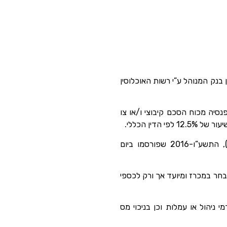
 עובד זר להפקיד בחשבון בנק המנוהל ע”י רשות האוכלוסין
סיה מכוח הסכם קיבוצי ו/או צו
בהתאם לחוק עובדים זרים כאמור, הוציאה המדינה את תקנות עובדים זרים (פיקדון לעובדים זרים), התשע”ו-2016 שפורסמו ביום
חר במכרז ומיועד אך ורק לכספי
 ניהול או עמלות וכן בניכוי מס