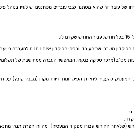
דון של עובד זר שהוא מסתנן. לגבי עובדים מסתננים יש לעיין בנוהל פ
לו.
 הפיקדון משכרו של העובד, וכספי הפיקדון אינם ניתנים להעברה לשעבוד
עות מס”ב (מרכז סליקה בנקאי, המאפשר העברה ממחושבת של תשלומים
 המעסיק להעביר ליחידת הפיקדונות דיווח מקוון (מבנה קובץ) על תש
זר.
דון.
לום הפיקדון עד ל-15 בחודש (שלאחר החודש עבורו מפקיד המעסיק), מהווה הפרת תנ