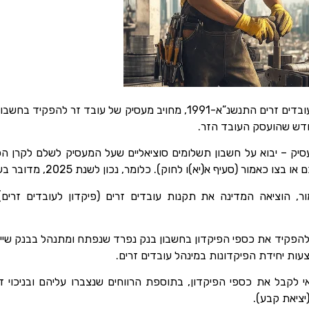
בהתאם להוראות סעיף 1יא לחוק עובדים זרים התנשנ”א-1991, מחויב מעסיק של
חודש שהועסק העובד הזר.
יק – יבוא על חשבון תשלומים סוציאליים שעל המעסיק לשלם לקרן הפנ
ף א(יא)ו לחוק). כלומר, נכון לשנת 2025, מדובר בשיעור של 12.5% לפי הדין הכללי.
להפקיד את כספי הפיקדון בחשבון בנק נפרד שנפתח ומתנהל בבנק שייב
עות יחידת הפיקדונות במינהל עובדים זרים.
י לקבל את כספי הפיקדון, בתוספת הרווחים שנצברו עליהם ובניכוי דמי
יציאת קבע).