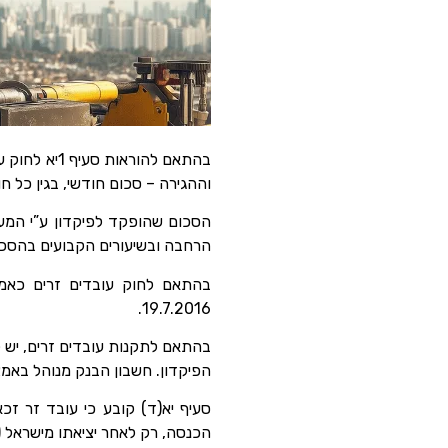
וההגירה – סכום חודשי, בגין כל 
הסכום שהופקד לפיקדון ע”י המעס
הרחבה ובשיעורים הקבועים בהסכם או בצו כאמור (סעי
19.7.2016.
בהתאם לתקנות עובדים זרים, יש 
הפיקדון. חשבון הבנק מנוהל באמצ
סעיף יא(ד) קובע כי עובד זר זכא
הכנסה, רק לאחר יציאתו מישראל (