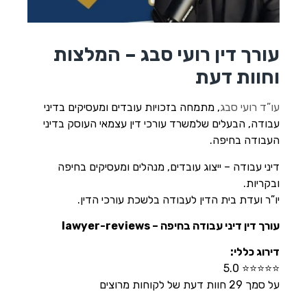
הוסף קו תחתון לקישורים
format_underlined
סמן קישורים
font_download
עורך דין רועי סבג – המלצות
לאפס
cached
את
וחוות דעת
השארת משוב
כל
האפשרויות
הצהרת נגישות
עו”ד רועי סבג
, מתמחה בזכויות עובדים ומעסיקים בדיני
עבודה, הבעלים שלמשרד עורכי דין עצמאי העוסק בדיני
העבודה בחיפה.
דיני עבודה – ייצוג עובדים, מנהלים ומעסיקים בחיפה
ובקריות.
יו”ר ועדת בית הדין לעבודה בלשכת עורכי הדין.
עורך דין דיני עבודה בחיפה – lawyer-reviews
דירוג כללי:
⭐⭐⭐⭐⭐ 5.0
על סמך 29 חוות דעת של לקוחות מרוצים