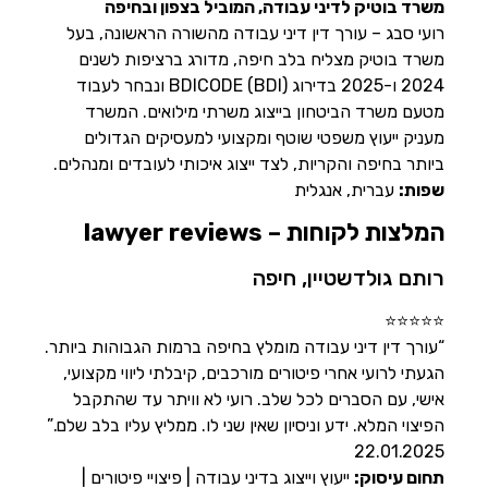
משרד בוטיק לדיני עבודה, המוביל בצפון ובחיפה
רועי סבג – עורך דין דיני עבודה מהשורה הראשונה, בעל
משרד בוטיק מצליח בלב חיפה, מדורג ברציפות לשנים
2024 ו-2025 בדירוג BDICODE (BDI) ונבחר לעבוד
מטעם משרד הביטחון בייצוג משרתי מילואים. המשרד
מעניק ייעוץ משפטי שוטף ומקצועי למעסיקים הגדולים
ביותר בחיפה והקריות, לצד ייצוג איכותי לעובדים ומנהלים.
שפות:
עברית, אנגלית
המלצות לקוחות – lawyer reviews
רותם גולדשטיין, חיפה
⭐⭐⭐⭐⭐
“עורך דין דיני עבודה מומלץ בחיפה ברמות הגבוהות ביותר.
הגעתי לרועי אחרי פיטורים מורכבים, קיבלתי ליווי מקצועי,
אישי, עם הסברים לכל שלב. רועי לא וויתר עד שהתקבל
הפיצוי המלא. ידע וניסיון שאין שני לו. ממליץ עליו בלב שלם.”
22.01.2025
תחום עיסוק:
ייעוץ וייצוג בדיני עבודה | פיצויי פיטורים |