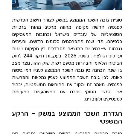
הוסף קו תחתון לקישורים
format_underlined
סמן קישורים
font_download
סוגיית גובה השכר הממוצע במשק לצורך חישוב הפרשות
לאפס
cached
לפנסיה חדשה מקיפה, מהווה מרכיב מהותי בזכויות
את
הסוציאליות של עובדים בישראל ובחובות המעסיקים
השארת משוב
כל
כלפיהם. מדי שנה מתפרסמים סכומים חדשים, ולעיתים
האפשרויות
הצהרת נגישות
נגרמות אי-בהירויות כתוצאה מהבדלים בין חקיקות שונות
ועדכוני רגולציה. בשנת 2025, בעקבות תיקון 244 לחוק
הביטוח הלאומי והבהרות מטעם רשות שוק ההון, נוצר מצב
בו ישנה הבחנה בין גובה השכר הממוצע לעניין דמי ביטוח
לאומי, לבין גובה השכר הממוצע לעניין גמלאות והפרשות
לפנסיה. מאמר זה יסקור את ההוראות המשפטיות, יבהיר
את המצב החוקי ויפרט את המשמעויות המעשיות
למעסיקים ולעובדים.
הגדרת השכר הממוצע במשק – הרקע
המשפטי
חובת הביטוח הפנסיוני במשק הישראלי נקבעה בצו