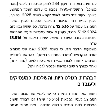
עם זאת, בעקבות תיקון 244 לחוק הביטוח הלאומי [נוסח
משולב], התשנ”ה-1995, נקבע כי עדכון השכר הממוצע
לצורך שיעור דמי ביטוח לאומי יוקפא לשנת 2025. לפיכך,
לעניין גביית דמי הביטוח הלאומי, הסכום לעניין השכר
הממוצע יעמוד על
12,536 ש”ח
בלבד, כפי שהיה נכון ליום
31.12.2024. מנגד, לעניין תשלומי גמלאות ולעניין הפרשות
פנסיוניות, גובה השכר הממוצע יעמוד כאמור על
13,316
ש”ח
.
משמעות הדבר היא, כי בשנת 2025 ישנם שני סכומים
שונים הנקראים “השכר הממוצע במשק”, בהתאם לתכלית
השימוש – אחד לצורך גביית דמי ביטוח לאומי (נמוך יותר)
ואחד לצורך חישוב גמלאות ופנסיה (גבוה יותר).
הבהרות רגולטוריות והשלכות למעסיקים
ולעובדים
רשות שוק ההון הבהירה כי יש לאמץ את סכום השכר
הממוצע לעניין גמלאות (13,316 ש”ח) גם לצורך חישוב
הפרשות לקרן פנסיה חדשה מקיפה, וזאת מתוך מגמה