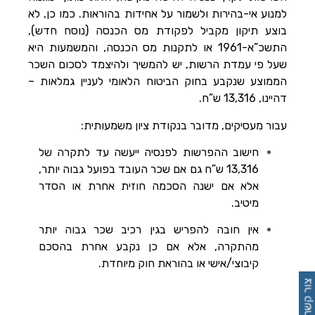
למנוע אי-בהירות ולשמור על אחידות בהוראות. כמו כן, לא
בוצע תיקון מקביל לפקודת מס הכנסה (נוסח חדש),
התשכ”א-1961 או לתקנות מס הכנסה, והמשמעות היא
שעל פי עמדת הרשות, יש להמשיך ולהיצמד לסכום השכר
הממוצע שנקבע בחוק הביטוח הלאומי לעניין גמלאות –
דהיינו, 13,316 ש”ח.
עבור מעסיקים, מדובר בנקודת ציון משמעותית:
חישוב ההפרשות לפנסיה ייעשה עד לתקרה של
13,316 ש”ח גם אם שכר העובד בפועל גבוה יותר,
אלא אם ישנה הסכמה חוזית אחרת או הסדר
מיטיב.
אין חובה להפריש בגין רכיב שכר גבוה יותר
מהתקרה, אלא אם כן נקבע אחרת בהסכם
קיבוצי/אישי או בהוראת חוק מיוחדת.
צור קשר