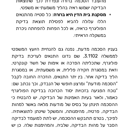
מהעובד הסכמה ברורה ונפרדת לכך שתוצאות
הבדיקה ישמשו ראיה בהליך משמעתי או משפטי.
מסקנת בית הדין היא ברורה
: כל סטייה מהתנאים
הללו עלולה להביא לפסילת תוצאת בדיקת
הפוליגרף כראיה, או לכל הפחות להפחתה ניכרת
במשקלה הראייתי.
בעניין הסכמה מדעת, נפנה גם להנחיית היועץ המשפטי
לממשלה 3.1102, שם נדונו התנאים לעריכת בדיקת
פוליגרף, שתכליתה הפרכה או אימות של חשד קונקרטי,
וזאת במסגרת חקירה פלילית, או משמעתית, או במסגרת
הליך בדיקה אחר. בין יתר התנאים, הוזכרה החובה לקבל
“הסכמה מודעת” ומרצון חופשי של הנבדק, וכך נכתב שם:
“נוכח הפגיעה בזכויות יסוד הכרוכה בבדיקת הפוליגרף
כאמור, ולאור בעיות האמינות של הבדיקה, יש להבטיח כי
ההסכמה תינתן על בסיס של מודעות מלאה באשר למהות
הבדיקה, פרטיה, מהימנותה, והמשקל שיינתן לתוצאותיה.
לפיכך, בטרם תתבקש ההסכמה, יש לתת למועמד לבדיקה
הסבר על מהות הבדיקה, שלביה, והמהימנות שלה. כן יש