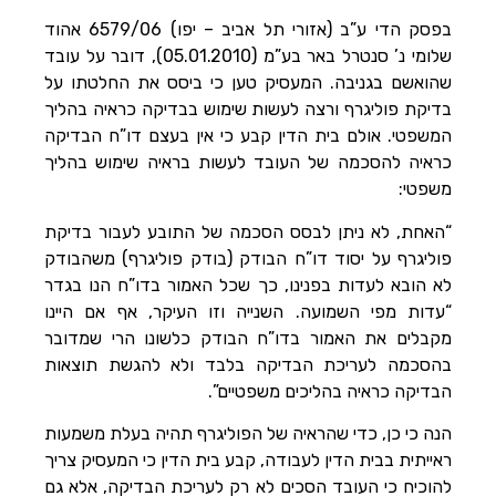
בפסק הדי ע”ב (אזורי תל אביב – יפו) 6579/06 אהוד
שלומי נ’ סנטרל באר בע”מ (05.01.2010), דובר על עובד
שהואשם בגניבה. המעסיק טען כי ביסס את החלטתו על
בדיקת פוליגרף ורצה לעשות שימוש בבדיקה כראיה בהליך
המשפטי. אולם בית הדין קבע כי אין בעצם דו”ח הבדיקה
כראיה להסכמה של העובד לעשות בראיה שימוש בהליך
משפטי:
“האחת, לא ניתן לבסס הסכמה של התובע לעבור בדיקת
פוליגרף על יסוד דו”ח הבודק (בודק פוליגרף) משהבודק
לא הובא לעדות בפנינו, כך שכל האמור בדו”ח הנו בגדר
“עדות מפי השמועה. השנייה וזו העיקר, אף אם היינו
מקבלים את האמור בדו”ח הבודק כלשונו הרי שמדובר
בהסכמה לעריכת הבדיקה בלבד ולא להגשת תוצאות
הבדיקה כראיה בהליכים משפטיים”.
הנה כי כן, כדי שהראיה של הפוליגרף תהיה בעלת משמעות
ראייתית בבית הדין לעבודה, קבע בית הדין כי המעסיק צריך
להוכיח כי העובד הסכים לא רק לעריכת הבדיקה, אלא גם