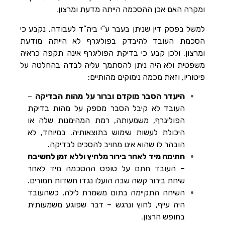
ומקרה האם אכן ההסכמה הייתה מדעת ומרצון.
למשל בפסק דין שניתן בעבר ע”י ביה”ד לעבודה, נקבע כי
הסכמת העובד להיבדק בפוליגרף לא הייתה מודעת
ומרצון, ולכן קבע כי בדיקת הפוליגרף אינה תקפה כראיה
משפטית ולא היה ניתן להסתמך עליה לבדה בהחלטה על
פיטוריו, וזאת מכמה נימוקים מהותיים:
היעדר הסבר מוקדם וברור על מהות הבדיקה
–
העובד לא קיבל הסבר מספק על מהות בדיקת
הפוליגרף, משמעותה, רמת המהימנות שלה או
היכולת לעשות שימוש בתוצאותיה. במיוחד, לא
הובהר לו שהוא אינו מחויב להסכים לבדיקה.
חתימה מיד לאחר בירור מלחיץ וללא זמן לחשיבה
– העובד חתם על טופס ההסכמה מיד לאחר
שיחת בירור קשה שבה הועלו נגדו חשדות חמורים.
השיחה התקיימה בתום משמרת לילה, כשהעובד
היה עייף, לחוץ ונרגש – דבר שפוגע משמעותית
בחופש הרצון.