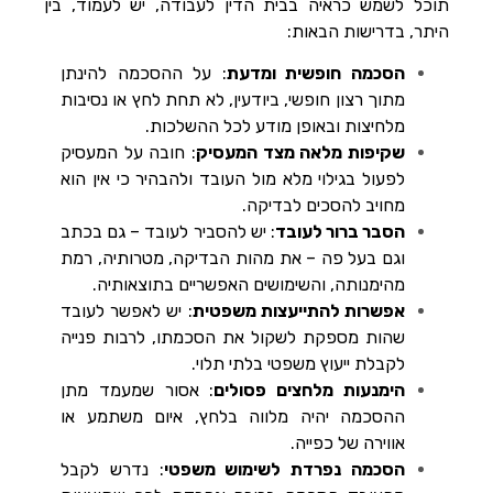
תוכל לשמש כראיה בבית הדין לעבודה, יש לעמוד, בין
היתר, בדרישות הבאות:
הסכמה חופשית ומדעת
: על ההסכמה להינתן
מתוך רצון חופשי, ביודעין, לא תחת לחץ או נסיבות
מלחיצות ובאופן מודע לכל ההשלכות.
שקיפות מלאה מצד המעסיק
: חובה על המעסיק
לפעול בגילוי מלא מול העובד ולהבהיר כי אין הוא
מחויב להסכים לבדיקה.
הסבר ברור לעובד
: יש להסביר לעובד – גם בכתב
וגם בעל פה – את מהות הבדיקה, מטרותיה, רמת
מהימנותה, והשימושים האפשריים בתוצאותיה.
אפשרות להתייעצות משפטית
: יש לאפשר לעובד
שהות מספקת לשקול את הסכמתו, לרבות פנייה
לקבלת ייעוץ משפטי בלתי תלוי.
הימנעות מלחצים פסולים
: אסור שמעמד מתן
ההסכמה יהיה מלווה בלחץ, איום משתמע או
אווירה של כפייה.
הסכמה נפרדת לשימוש משפטי
: נדרש לקבל