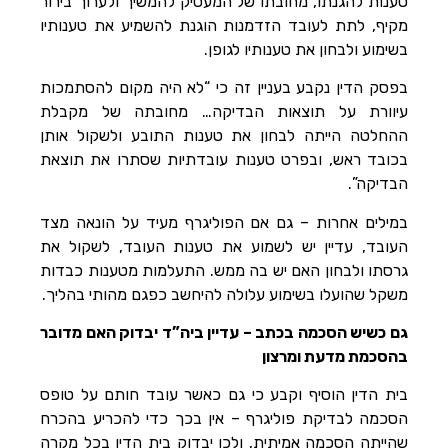
טענות להגנתו, מחובתו של המעסיק להמשיך ולערוך בירור
מקיף, לתת לעובד הזדמנות הוגנת להשמיע את טענותיו
בשימוע ולבחון את טענותיו לגופן.
בפסק הדין נקבע בעניין זה כי “לא היה מקום להסתמכות
עיוורת על תוצאות הבדיקה… מחובתה של מקבלת
ההחלטה הייתה לבחון את טענות התובע ולשקול אותן
בכובד ראש, ובפרט טענות עובדתיות שסתרו את תוצאת
הבדיקה”.
במילים אחרות – גם אם הפוליגרף מעיד על הונאה מצד
העובד, עדיין יש לשמוע את טענות העובד, לשקול את
גרסתו ולבחון האם יש בה ממש. התעלמות מטענות כבדות
משקל שהועלו בשימוע עלולה להיחשב כפגם מהותי בהליך.
גם כשיש הסכמה בכתב – עדיין ביה”ד יבדוק האם מדובר
בהסכמת מדעת ומרצון
בית הדין הוסיף וקבע כי גם כאשר עובד חותם על טופס
הסכמה לבדיקת פוליגרף – אין בכך כדי להכריע בהכרח
שהייתה הסכמה אמיתית, ולכן יבדוק בית הדין בכל מקרה