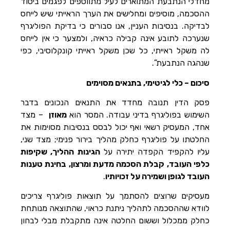
מחדלי הנתבעת המתוארים לעיל מתווספים לפגמים ביסוד
ההסכמה, מוסיפים ומחלישים את הערך הראייתי שיש לייחס
לבדיקה. בנסיבות העניין, אנו סבורים כי בדיקת הפוליגרף
שנערכה לתובע אינה קבילה כראיה, ולמצער כי אין לייחס
לה משקל ראייתי, כל שכן משקל ראייתי קונקלוסיבי, כפי
שנהגה הנתבעת”.
סיכום – כלי לגיטימי, בתנאים מסוימים
פסק הדין תנובה מחדד את התנאים הנכונים בדבר
השימוש בפוליגרף בדיני עבודה. המסר הוא
מאוזן
– מצד
אחד, המעסיק רשאי ואף יכול לבסס בנסיבות מסוימות את
החלטתו על פוליגרף כחלק מהליך בירור פנימי; מצד שני,
עליו להקפיד הקפדה יתירה על
הגינות ההליך, שקיפות
כלפי העובד, קבלת הסכמה מדעת ומרצון, בחינת טענות
העובד לגופן ושמירה על זכויותיו
.
מעסיקים שרוצים להסתמך על תוצאות פוליגרף צריכים
לוודא שההסכמה לתהליך ניתנת כראוי, שהתוצאה מנותחת
כחלק ממכלול וששום החלטה אינה מתקבלת מבלי לבחון