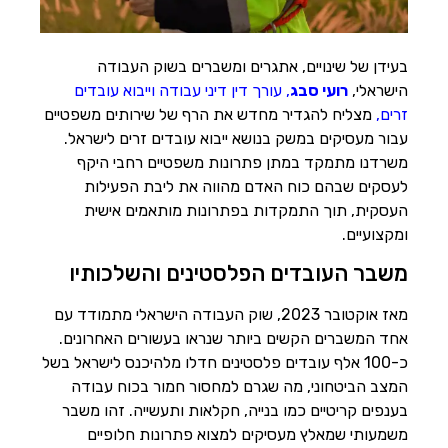
הוסף קו תחתון לקישורים
format_underlined
סמן קישורים
font_download
בעידן של שינויים, אתגרים ומשברים בשוק העבודה
לאפס
cached
הישראלי,
רועי סבג
,
עורך דין דיני עבודה וייבוא עובדים
את
זרים
,
מצליח להגדיר מחדש את הרף של שירותים משפטיים
השארת משוב
כל
עבור מעסיקים במשק בנושא ייבוא עובדים זרים לישראל.
האפשרויות
הצהרת נגישות
משרדנו מתמקד במתן פתרונות משפטיים רחבי היקף
לעסקים שבהם כוח האדם מהווה את ליבת הפעילות
העסקית, תוך התמקדות בפתרונות מותאמים אישית
ומקצועיים.
משבר העובדים הפלסטינים והשלכותיו
מאז אוקטובר 2023, שוק העבודה הישראלי מתמודד עם
אחד המשברים הקשים ביותר שנראו בעשורים האחרונים.
כ-100 אלף עובדים פלסטינים חדלו מלהיכנס לישראל בשל
המצב הביטחוני, מה שגרם למחסור חמור בכוח עבודה
בענפים קריטיים כמו בנייה, חקלאות ותעשייה. זהו משבר
משמעותי שמאלץ מעסיקים למצוא פתרונות חלופיים