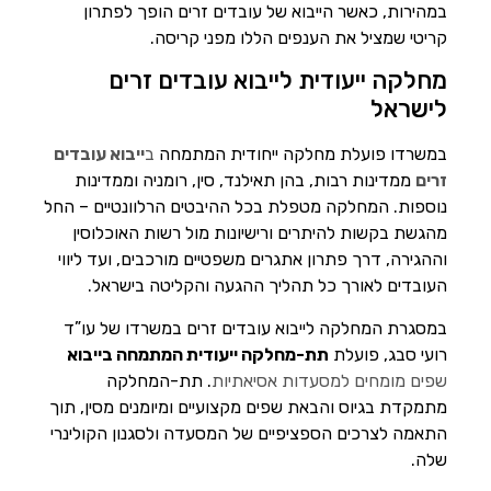
במהירות, כאשר הייבוא של עובדים זרים הופך לפתרון
קריטי שמציל את הענפים הללו מפני קריסה.
מחלקה ייעודית לייבוא עובדים זרים
לישראל
במשרדו פועלת מחלקה ייחודית המתמחה
ב
ייבוא עובדים
זרים
ממדינות רבות, בהן תאילנד, סין, רומניה וממדינות
נוספות. המחלקה מטפלת בכל ההיבטים הרלוונטיים – החל
מהגשת בקשות להיתרים ורישיונות מול רשות האוכלוסין
וההגירה, דרך פתרון אתגרים משפטיים מורכבים, ועד ליווי
העובדים לאורך כל תהליך ההגעה והקליטה בישראל.
במסגרת המחלקה לייבוא עובדים זרים במשרדו של עו”ד
רועי סבג, פועלת
תת-מחלקה ייעודית המתמחה בייבוא
שפים מומחים למסעדות אסיאתיות
. תת-המחלקה
מתמקדת בגיוס והבאת שפים מקצועיים ומיומנים מסין, תוך
התאמה לצרכים הספציפיים של המסעדה ולסגנון הקולינרי
שלה.