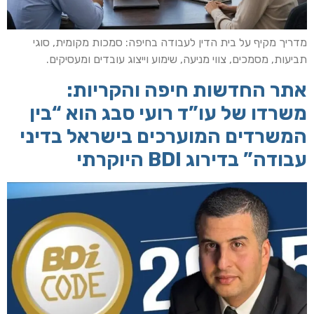
הוסף קו תחתון לקישורים
format_underlined
סמן קישורים
font_download
מדריך מקיף על בית הדין לעבודה בחיפה: סמכות מקומית, סוגי
לאפס
תביעות, מסמכים, צווי מניעה, שימוע וייצוג עובדים ומעסיקים.
cached
את
השארת משוב
אתר החדשות חיפה והקריות:
כל
האפשרויות
הצהרת נגישות
משרדו של עו”ד רועי סבג הוא “בין
המשרדים המוערכים בישראל בדיני
עבודה” בדירוג BDI היוקרתי