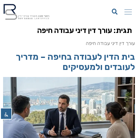
תגית:
עורך דין דיני עבודה חיפה
השבת את ההבזקים
visibility_off
עורך דין דיני עבודה חיפה
סמן כותרות
title
בית הדין לעבודה בחיפה – מדריך
צבע רקע
settings
לעובדים ולמעסיקים
זום (הקטנה)
zoom_out
זום (הגדלה)
zoom_in
הקטנת גופן
remove_circle_outline
הגדלת גופן
add_circle_outline
גופן קריא
spellcheck
ניגודיות בהירה
brightness_high
ניגודיות כהה
brightness_low