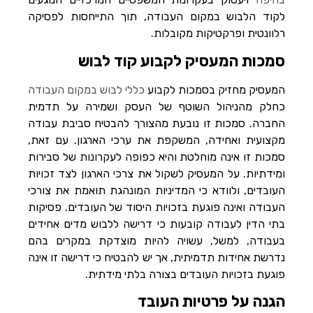
הוסף קו תחתון לקישורים
format_underlined
לקוד הלבוש במקום העבודה, תוך התייחסות לפסיקה
סמן קישורים
font_download
רלוונטית ופרקטיקות מקובלות.
סמכות המעסיק לקבוע קוד לבוש
לאפס
cached
את
השארת משוב
כל
המעסיק מחזיק בסמכות לקבוע
כללי לבוש במקום העבודה
האפשרויות
הצהרת נגישות
כחלק מהניהול השוטף של העסק ושמירה על תדמית
החברה. סמכות זו נובעת מהצורך להבטיח סביבת עבודה
מקצועית ואחידה, המשקפת את ערכי הארגון. עם זאת,
סמכות זו אינה מוחלטת והיא כפופה לעקרונות של סבירות
ומידתיות. על המעסיק לשקול את צרכי הארגון לצד זכויות
העובדים, ולוודא כי המדיניות המונהגת תואמת את צורכי
העבודה ואינה פוגעת בזכויות היסוד של העובדים. פסיקות
בתי הדין לעבודה קובעות כי דרישה ללבוש מדים אחידים
בעבודה, למשל, עשויה להיות מוצדקת במקרים בהם
נדרשת אחידות תדמיתית, אך יש להבטיח כי דרישה זו אינה
פוגעת בזכויות העובדים בצורה בלתי מידתית.
הגנה על פרטיות העובד