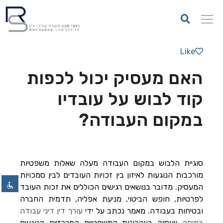
תחומי עיסוק
אודות המשרד
צוות המשרד
Like
השבת את ההבזקים
visibility_off
האם מעסיק יכול לכפות
סמן כותרות
title
צבע רקע
settings
קוד לבוש על עובדיו
זום (הקטנה)
zoom_out
במקום העבודה?
זום (הגדלה)
zoom_in
הקטנת גופן
remove_circle_outline
הגדלת גופן
add_circle_outline
סוגיית הלבוש במקום העבודה מעלה שאלות משפטיות
גופן קריא
מורכבות הנוגעות לאיזון בין זכויות העובדים לבין סמכויות
spellcheck
המעסיק. מדובר בנושאים רגישים הכוללים את זכות העובד
ניגודיות בהירה
brightness_high
לפרטיות, חופש הביטוי, מניעת אפליה, תדמית החברה
ניגודיות כהה
brightness_low
ובטיחות בעבודה. מאמר נכתב על ידי
עורך דין דיני עבודה
בחיפה
ויעסוק בעקרונות המשפטיים המרכזיים הנוגעים